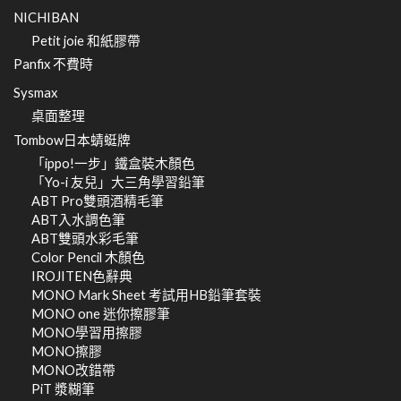
NICHIBAN
Petit joie 和紙膠帶
Panfix 不費時
Sysmax
桌面整理
Tombow日本蜻蜓牌
「ippo!一步」鐵盒裝木顏色
「Yo-i 友兒」大三角學習鉛筆
ABT Pro雙頭酒精毛筆
ABT入水調色筆
ABT雙頭水彩毛筆
Color Pencil 木顏色
IROJITEN色辭典
MONO Mark Sheet 考試用HB鉛筆套裝
MONO one 迷你擦膠筆
MONO學習用擦膠
MONO擦膠
MONO改錯帶
PiT 漿糊筆