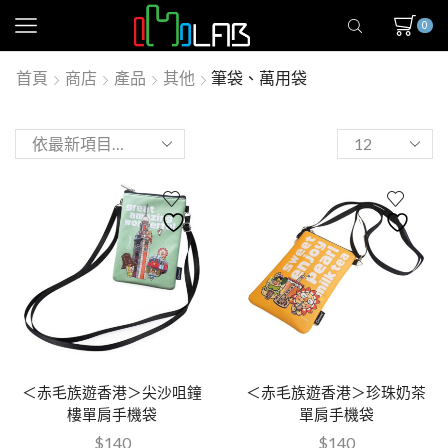
0
首頁
商店
產品
其他
筆袋、萬用袋
＜赤毛族遊香港＞尖沙咀鐘
＜赤毛族遊香港＞珍珠奶茶
樓單肩手機袋
單肩手機袋
$
140
$
140