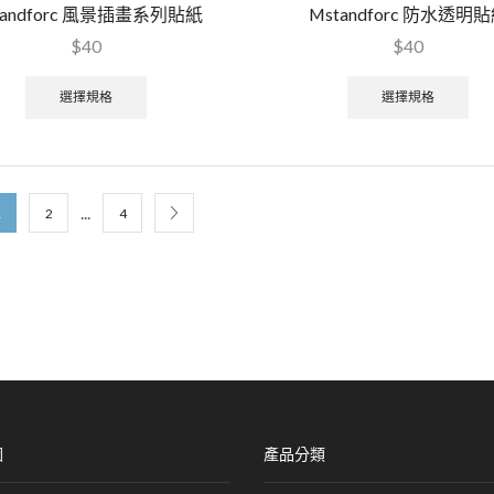
tandforc 風景插畫系列貼紙
Mstandforc 防水透明
$
40
$
40
選擇規格
選擇規格
...
1
2
4
圖
產品分類