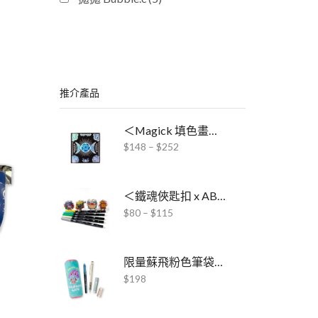
推介產品
＜Magick 填色畫冊 x ABT Pro酒精毛筆＞聯乘套裝
$
148
–
$
252
＜鐵魂俠匙扣 x ABT雙頭水彩毛筆＞聯乘套裝
$
80
–
$
115
限量蘇飛粉色筆袋文具套裝
$
198