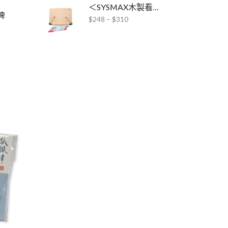
＜SYSMAX木製看書架 x ABT Pro酒精毛筆＞套裝
牌
$
248
–
$
310