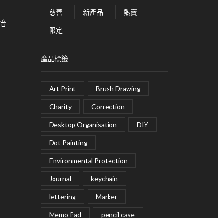
慈善
新產品
熱賣
皓怡
限定
產品標籤
Art Print
Brush Drawing
Charity
Correction
Desktop Organisation
DIY
Dot Painting
Environmental Protection
Journal
keychain
lettering
Marker
Memo Pad
pencil case