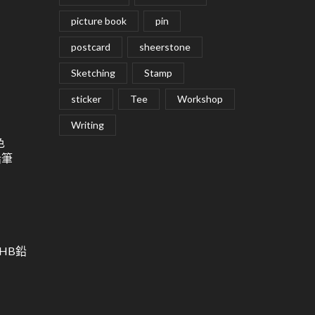
picture book
pin
postcard
sheerstone
Sketching
Stamp
sticker
Tee
Workshop
Writing
色
鉛筆
用HB鉛