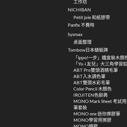
工作坊
NICHIBAN
Petit joie 和紙膠帶
Panfix 不費時
Sysmax
桌面整理
Tombow日本蜻蜓牌
「ippo!一步」鐵盒裝木顏
「Yo-i 友兒」大三角學習
ABT Pro雙頭酒精毛筆
ABT入水調色筆
ABT雙頭水彩毛筆
Color Pencil 木顏色
IROJITEN色辭典
MONO Mark Sheet 考試
筆套裝
MONO one 迷你擦膠筆
MONO學習用擦膠
MONO擦膠