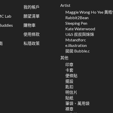
Artist
我的帳戶
Maggie Wong Ho Yee 黃
C Lab
願望清單
Rabbit2Bean
Sleeping Pen
ddies
購物車
Kate Waterwood
U&S 叔叔與妹妹
使用條款
Mstandforc
南
私隱政策
e.illustration
拋拋 Bubble.c
其他
印章
卡套
便條貼
擺設
匙扣
明信片
貼紙
筆袋、萬用袋
襟章