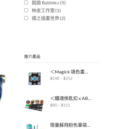
拋拋 Bubble.c
(5)
林皮工作室
(1)
禧之插畫世界
(2)
推介產品
＜Magick 填色畫冊 x ABT Pro酒精毛筆＞聯乘套裝
$
148
–
$
252
＜鐵魂俠匙扣 x ABT雙頭水彩毛筆＞聯乘套裝
$
80
–
$
115
限量蘇飛粉色筆袋文具套裝