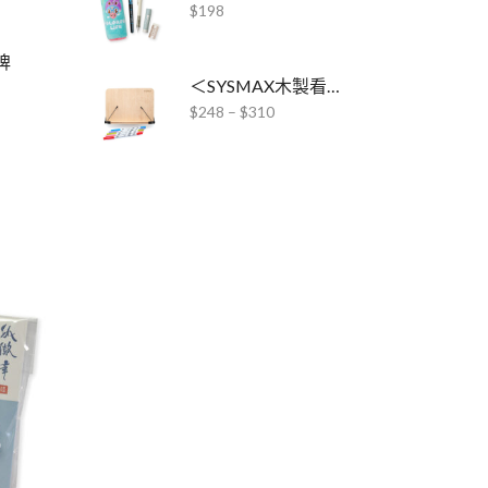
$
198
牌
＜SYSMAX木製看書架 x ABT Pro酒精毛筆＞套裝
$
248
–
$
310