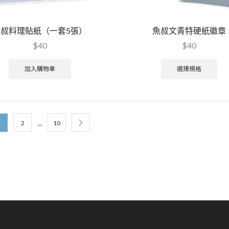
魚叔料理貼紙（一套5張）
魚叔文青特硬紙徽章
$
40
$
40
加入購物車
選擇規格
...
1
2
10