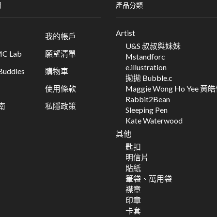
圖
產品分類
Artist
我的帳戶
U&S 叔叔與妹妹
C Lab
願望清單
Mstandforc
e.illustration
ddies
購物車
拋拋 Bubble.c
Maggie Wong Ho Yee 黃
使用條款
Rabbit2Bean
南
私隱政策
Sleeping Pen
Kate Waterwood
其他
匙扣
明信片
貼紙
筆袋、萬用袋
襟章
印章
卡套