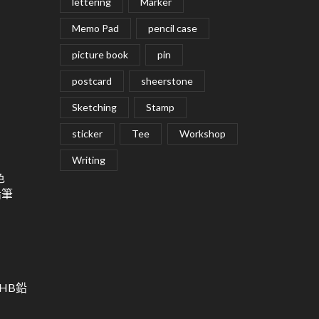
lettering
Marker
Memo Pad
pencil case
picture book
pin
postcard
sheerstone
Sketching
Stamp
sticker
Tee
Workshop
Writing
色
鉛筆
用HB鉛