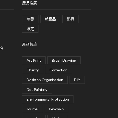
產品推廣
慈善
新產品
熱賣
限定
產品標籤
皓怡
Art Print
Brush Drawing
Charity
Correction
Desktop Organisation
DIY
Dot Painting
Environmental Protection
Journal
keychain