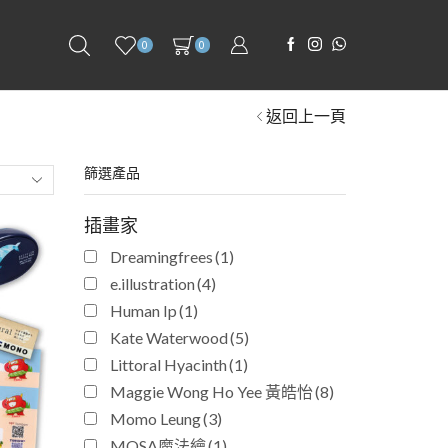
0
0
返回上一頁
篩選產品
插畫家
Dreamingfrees
(1)
e.illustration
(4)
Human Ip
(1)
Kate Waterwood
(5)
Littoral Hyacinth
(1)
Maggie Wong Ho Yee 黃皓怡
(8)
Momo Leung
(3)
MOSA魔法繪​
(1)