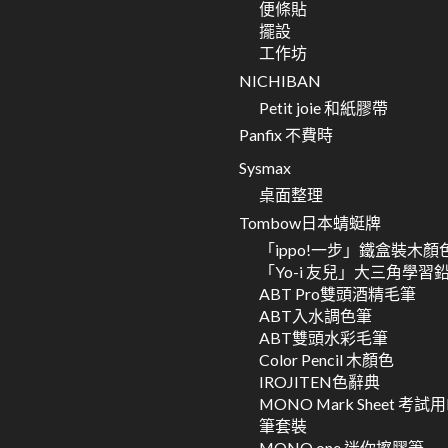
便條貼
擺設
工作坊
NICHIBAN
Petit joie 和紙膠帶
Panfix 不費時
Sysmax
桌面整理
Tombow日本蜻蜓牌
「ippo!一步」鐵盒裝木顏
「Yo-i 友兒」大三角學習
ABT Pro雙頭酒精毛筆
ABT入水調色筆
ABT雙頭水彩毛筆
Color Pencil 木顏色
IROJITEN色辭典
MONO Mark Sheet 考試
筆套裝
MONO one 迷你擦膠筆