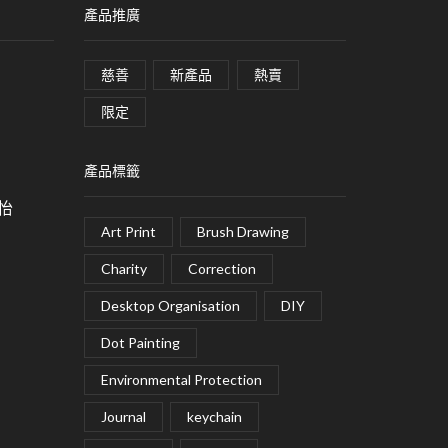
產品推廣
慈善
新產品
熱賣
限定
產品標籤
皓怡
Art Print
Brush Drawing
Charity
Correction
Desktop Organisation
DIY
Dot Painting
Environmental Protection
Journal
keychain