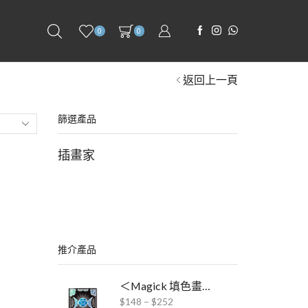
0
0
返回上一頁
篩選產品
插畫家
推介產品
＜Magick 填色畫冊 x ABT Pro酒精毛筆＞聯乘套裝
$
148
–
$
252