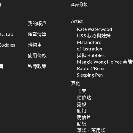
圖
產品分類
Artist
我的帳戶
Kate Waterwood
C Lab
願望清單
U&S 叔叔與妹妹
Mstandforc
ddies
購物車
e.illustration
拋拋 Bubble.c
使用條款
Maggie Wong Ho Yee 黃
南
私隱政策
Rabbit2Bean
Sleeping Pen
其他
卡套
便條貼
擺設
匙扣
明信片
貼紙
筆袋、萬用袋