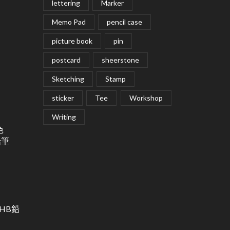
lettering
Marker
Memo Pad
pencil case
picture book
pin
postcard
sheerstone
Sketching
Stamp
sticker
Tee
Workshop
Writing
色
鉛筆
用HB鉛