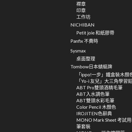
襟章
印章
工作坊
NICHIBAN
Petit joie 和紙膠帶
Panfix 不費時
Sysmax
桌面整理
Tombow日本蜻蜓牌
「ippo!一步」鐵盒裝木顏
「Yo-i 友兒」大三角學習
ABT Pro雙頭酒精毛筆
ABT入水調色筆
ABT雙頭水彩毛筆
Color Pencil 木顏色
IROJITEN色辭典
MONO Mark Sheet 考試
筆套裝