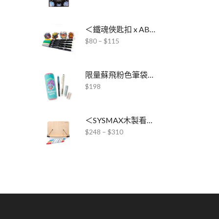
＜鐵魂俠匙扣 x ABT雙頭水彩毛筆＞聯乘套裝
$
80
–
$
115
限量蘇飛粉色筆袋文具套裝
$
198
＜SYSMAX木製看書架 x ABT Pro酒精毛筆＞套裝
$
248
–
$
310