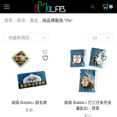
0
首頁
商店
產品
商品標籤為 “pin”
拋拋 Bubble.c 膠名牌
拋拋 Bubble.c 打工仔系列金
屬匙扣、襟章
$
38
$
52