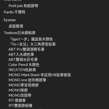
Petit joie 和紙膠帶
Panfix 不費時
Sysmax
桌面整理
Tombow日本蜻蜓牌
「ippo!一步」鐵盒裝木顏色
「Yo-i 友兒」大三角學習鉛筆
ABT Pro雙頭酒精毛筆
ABT入水調色筆
ABT雙頭水彩毛筆
Color Pencil 木顏色
IROJITEN色辭典
MONO Mark Sheet 考試用HB鉛筆套裝
MONO one 迷你擦膠筆
MONO學習用擦膠
MONO擦膠
MONO改錯帶
PiT 漿糊筆
PiT雙面膠紙機