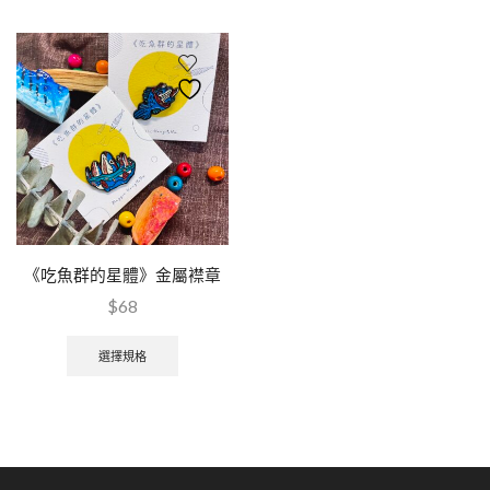
《吃魚群的星體》金屬襟章
$
68
選擇規格