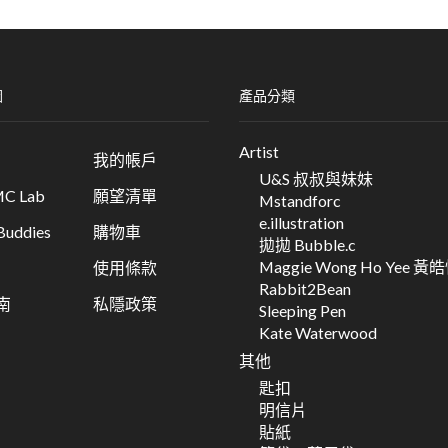
圖
產品分類
Artist
我的帳戶
U&S 叔叔與妹妹
C Lab
願望清單
Mstandforc
e.illustration
ddies
購物車
拋拋 Bubble.c
Maggie Wong Ho Yee 黃
使用條款
Rabbit2Bean
南
私隱政策
Sleeping Pen
Kate Waterwood
其他
匙扣
明信片
貼紙