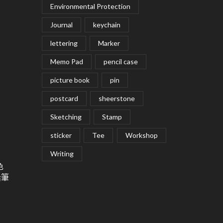
Environmental Protection
Journal
keychain
lettering
Marker
Memo Pad
pencil case
picture book
pin
postcard
sheerstone
Sketching
Stamp
sticker
Tee
Workshop
Writing
色
鉛筆