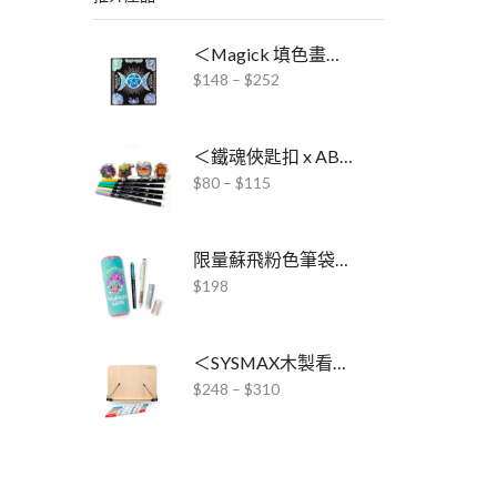
＜Magick 填色畫冊 x ABT Pro酒精毛筆＞聯乘套裝
$
148
–
$
252
＜鐵魂俠匙扣 x ABT雙頭水彩毛筆＞聯乘套裝
$
80
–
$
115
限量蘇飛粉色筆袋文具套裝
$
198
＜SYSMAX木製看書架 x ABT Pro酒精毛筆＞套裝
$
248
–
$
310