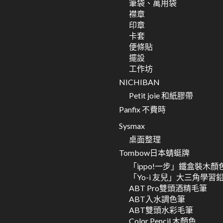
筆袋、萬用袋
襟章
印章
卡套
便條貼
擺設
工作坊
NICHIBAN
Petit joie 和紙膠帶
Panfix 不費時
Sysmax
桌面整理
Tombow日本蜻蜓牌
「ippo!一步」鐵盒裝木顏
「Yo-i 友兒」大三角學習
ABT Pro雙頭酒精毛筆
ABT入水調色筆
ABT雙頭水彩毛筆
Color Pencil 木顏色