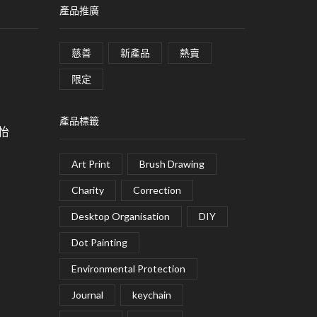
產品推廣
慈善
新產品
熱賣
限定
產品標籤
皓怡
Art Print
Brush Drawing
Charity
Correction
Desktop Organisation
DIY
Dot Painting
Environmental Protection
Journal
keychain