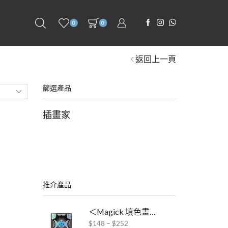
0
0
返回上一頁
篩選產品
插畫家
推介產品
＜Magick 填色畫冊 x ABT Pro酒精毛筆＞聯乘套裝
$
148
–
$
252