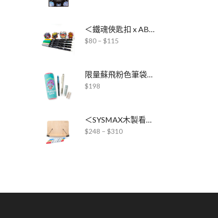
＜鐵魂俠匙扣 x ABT雙頭水彩毛筆＞聯乘套裝
$
80
–
$
115
限量蘇飛粉色筆袋文具套裝
$
198
＜SYSMAX木製看書架 x ABT Pro酒精毛筆＞套裝
$
248
–
$
310