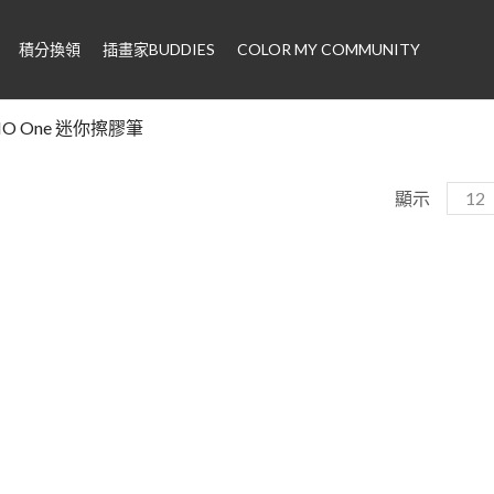
積分換領
插畫家BUDDIES
COLOR MY COMMUNITY
O One 迷你擦膠筆
顯示