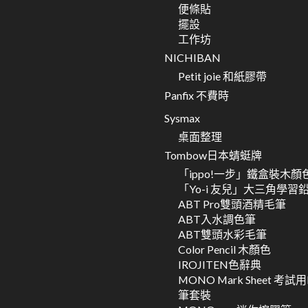
便條貼
擺設
工作坊
NICHIBAN
Petit joie 和紙膠帶
Panfix 不費時
Sysmax
桌面整理
Tombow日本蜻蜓牌
「ippo!一步」鐵盒裝木顏
「Yo-i 友兒」大三角學習
ABT Pro雙頭酒精毛筆
ABT入水調色筆
ABT雙頭水彩毛筆
Color Pencil 木顏色
IROJITEN色辭典
MONO Mark Sheet 考試
筆套裝