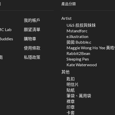
圖
產品分類
Artist
我的帳戶
U&S 叔叔與妹妹
C Lab
願望清單
Mstandforc
e.illustration
ddies
購物車
拋拋 Bubble.c
Maggie Wong Ho Yee 黃
使用條款
Rabbit2Bean
南
私隱政策
Sleeping Pen
Kate Waterwood
其他
匙扣
明信片
貼紙
筆袋、萬用袋
襟章
印章
卡套