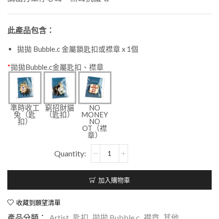
此產品包含：
拋拋 Bubble.c 金屬鎖匙扣或襟章 x 1個
*
拋拋Bubble.c金屬匙扣、襟章
準時收工
窮招財貓
NO
兔（匙
（匙扣）
MONEY
扣）
NO
OT（襟
章）
加入購物車
收藏到願望清單
產品分類：
Artist
,
匙扣
,
拋拋 Bubble.c
,
襟章
,
其他