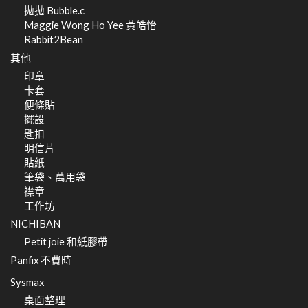
拋拋 Bubble.c
Maggie Wong Ho Yee 黃皓怡
Rabbit2Bean
其他
印章
卡套
便條貼
擺設
匙扣
明信片
貼紙
筆袋、萬用袋
襟章
工作坊
NICHIBAN
Petit joie 和紙膠帶
Panfix 不費時
Sysmax
桌面整理