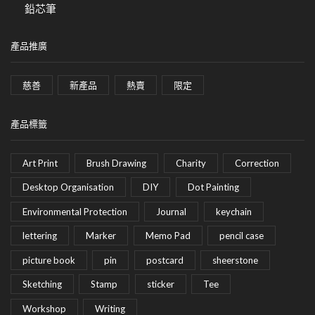
鉛芯筆
產品推廣
慈善
新產品
熱賣
限定
產品標籤
Art Print
Brush Drawing
Charity
Correction
Desktop Organisation
DIY
Dot Painting
Environmental Protection
Journal
keychain
lettering
Marker
Memo Pad
pencil case
picture book
pin
postcard
sheerstone
Sketching
Stamp
sticker
Tee
Workshop
Writing