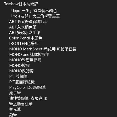
Tombow日本蜻蜓牌
「ippo!一步」鐵盒裝木顏色
「Yo-i 友兒」大三角學習鉛筆
ABT Pro雙頭酒精毛筆
ABT入水調色筆
ABT雙頭水彩毛筆
Color Pencil 木顏色
IROJITEN色辭典
MONO Mark Sheet 考試用HB鉛筆套裝
MONO one 迷你擦膠筆
MONO學習用擦膠
MONO擦膠
MONO改錯帶
PiT 漿糊筆
PiT雙面膠紙機
PlayColor Dot點點筆
原子筆
油性雙頭筆 (衣服專用)
筆之助書法筆
螢光筆
鉛筆