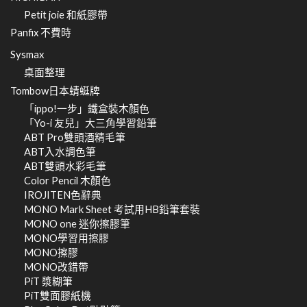
Petit joie 和紙膠帶
Panfix 不費時
Sysmax
桌面整理
Tombow日本蜻蜓牌
「ippo!一步」鐵盒裝木顏色
「Yo-i 友兒」大三角學習鉛筆
ABT Pro雙頭酒精毛筆
ABT入水調色筆
ABT雙頭水彩毛筆
Color Pencil 木顏色
IROJITEN色辭典
MONO Mark Sheet 考試用HB鉛筆套裝
MONO one 迷你擦膠筆
MONO學習用擦膠
MONO擦膠
MONO改錯帶
PiT 漿糊筆
PiT雙面膠紙機