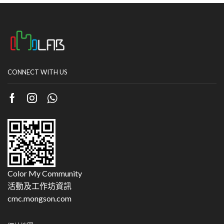
CONNECT WITH US
Color My Community
活動及工作坊資訊
cmc.mongson.com