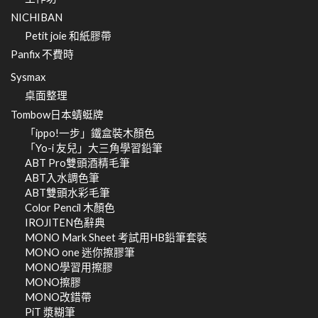
NICHIBAN
Petit joie 和紙膠帶
Panfix 不費時
Sysmax
桌面整理
Tombow日本蜻蜓牌
「ippo!一步」鐵盒裝木顏色
「Yo-i 友兒」大三角學習鉛筆
ABT Pro雙頭酒精毛筆
ABT入水調色筆
ABT雙頭水彩毛筆
Color Pencil 木顏色
IROJITEN色辭典
MONO Mark Sheet 考試用HB鉛筆套裝
MONO one 迷你擦膠筆
MONO學習用擦膠
MONO擦膠
MONO改錯帶
PiT 漿糊筆