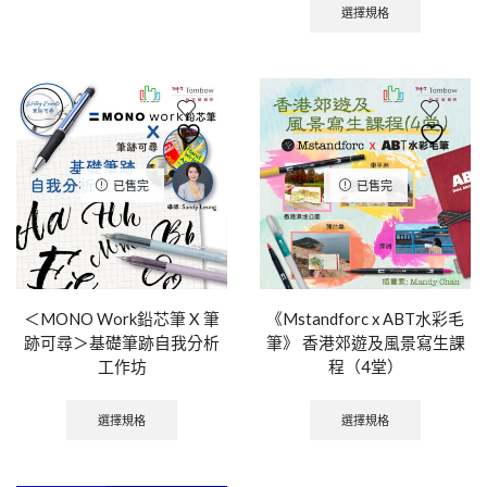
選擇規格
已售完
已售完
＜MONO Work鉛芯筆 X 筆
《Mstandforc x ABT水彩毛
跡可尋＞基礎筆跡自我分析
筆》 香港郊遊及風景寫生課
工作坊
程（4堂）
選擇規格
選擇規格