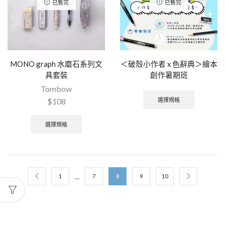
已售完
已售完
MONO graph 水磨石系列文
＜破殼小作者 x 色辭典＞繪本
具套裝
創作暑期班
Tombow
選擇規格
$
108
選擇規格
...
1
7
8
9
10