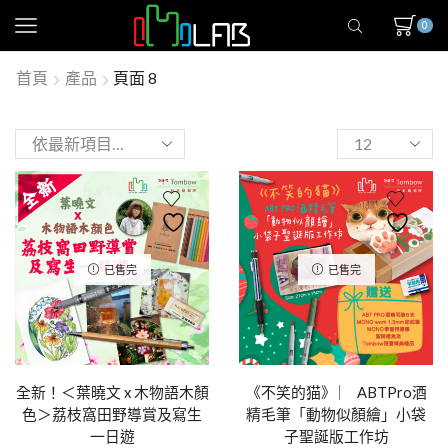
0
首頁
產品
頁面 8
已售完
已售完
全新！＜葉曉文 x 木物語木顏
《不笑的猫》 ︳ ABTPro酒
色＞荔枝窩田野導賞及寫生
精毛筆「動物似顏繪」小袋
一日遊
子聖誕版工作坊