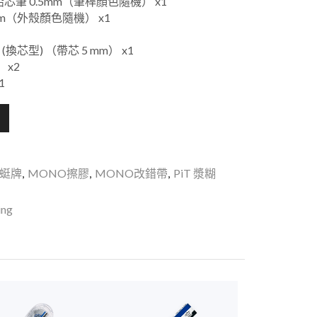
鉛芯筆 0.5mm（筆桿顏色隨機） x1
.5mm（外殼顏色隨機） x1
(換芯型) （帶芯 5 mm） x1
 x2
1
蜻蜓牌
,
MONO擦膠
,
MONO改錯帶
,
PiT 漿糊
ing