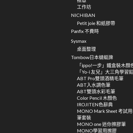
襟章
工作坊
NICHIBAN
Petit joie 和紙膠帶
Panfix 不費時
Sysmax
桌面整理
Tombow日本蜻蜓牌
「ippo!一步」鐵盒裝木顏
「Yo-i 友兒」大三角學習
ABT Pro雙頭酒精毛筆
ABT入水調色筆
ABT雙頭水彩毛筆
Color Pencil 木顏色
IROJITEN色辭典
MONO Mark Sheet 考試
筆套裝
MONO one 迷你擦膠筆
MONO學習用擦膠