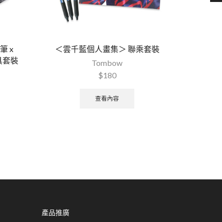
筆 x
＜雲千藍個人畫集＞ 聯乘套裝
MONO
具套裝
Tombow
$
180
查看內容
產品推廣