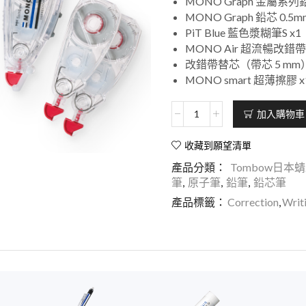
MONO Graph 金屬系列
MONO Graph 鉛芯 0
PiT Blue 藍色漿糊筆S x1
MONO Air 超流暢改錯帶 
改錯帶替芯（帶芯 5 mm）
MONO smart 超薄擦膠 x
加入購物車
收藏到願望清單
產品分類：
Tombow日本
筆
,
原子筆
,
鉛筆
,
鉛芯筆
產品標籤：
Correction
,
Writ