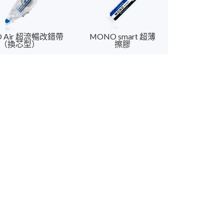
 Air 超流暢改錯帶
MONO smart 超薄
（換芯型）
擦膠