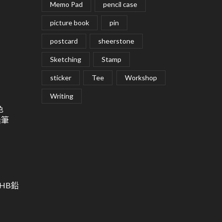
Memo Pad
pencil case
picture book
pin
postcard
sheerstone
Sketching
Stamp
sticker
Tee
Workshop
Writing
色
鉛筆
用HB鉛