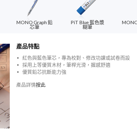
MONO Graph 鉛
PiT Blue 藍色漿
MONO
芯筆
糊筆
產品特點
紅色與藍色筆芯，專為校對、修改功課或試卷而設
採用上等優質木材，筆桿光滑，握感舒適
優質鉛芯抗斷能力強
產品詳情
按此