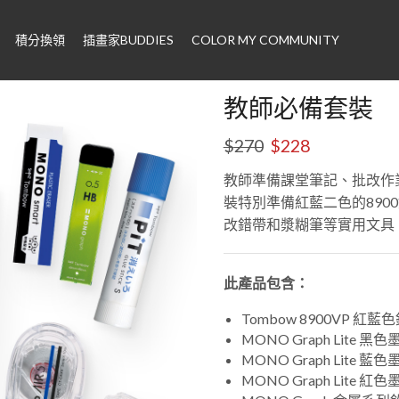
積分換領
插畫家BUDDIES
COLOR MY COMMUNITY
教師必備套裝
$
270
$
228
教師準備課堂筆記、批改作
裝特別準備紅藍二色的890
改錯帶和漿糊筆等實用文具
此產品包含：
Tombow 8900VP 紅藍
MONO Graph Lite 
MONO Graph Lite 
MONO Graph Lite 