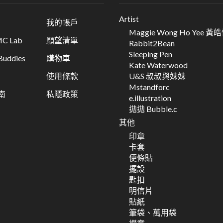
Artist
我的帳戶
Maggie Wong Ho Yee 黃
C Lab
願望清單
Rabbit2Bean
Sleeping Pen
ddies
購物車
Kate Waterwood
U&S 叔叔與妹妹
使用條款
Mstandforc
南
私隱政策
e.illustration
拋拋 Bubble.c
其他
印章
卡套
便條貼
擺設
匙扣
明信片
貼紙
筆袋、萬用袋