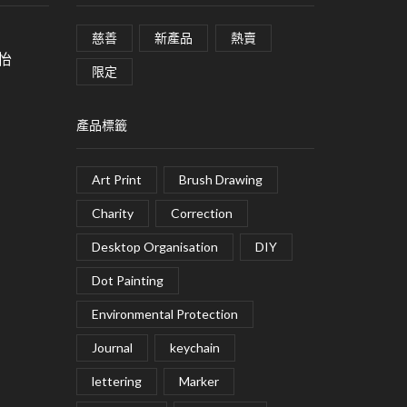
慈善
新產品
熱賣
皓怡
限定
產品標籤
Art Print
Brush Drawing
Charity
Correction
Desktop Organisation
DIY
Dot Painting
Environmental Protection
Journal
keychain
lettering
Marker