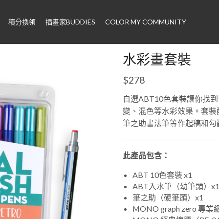
積分換領
插畫家BUDDIES
COLOR MY COMMUNITY
水彩畫套裝
$
278
自選ABT10色套裝讓你找
變、混色等水彩效果。套裝配搭M
筆之助書法筆等作起稿和勾
此產品包含：
ABT 10色套裝 x1
ABT入水筆（幼筆頭）x
筆之助（硬筆頭）x1
MONO graph zero