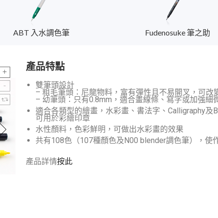
ABT 入水調色筆
Fudenosuke 筆之助
產品特點
雙筆頭設計
– 粗毛筆頭：尼龍物料，富有彈性且不易開叉，可改
– 幼筆頭：只有0.8mm，適合畫線條、寫字或加強細
適合各類型的繪畫，水彩畫、書法字、Calligraphy及Br
可用於彩繪印章
水性顏料，色彩鮮明，可做出水彩畫的效果
共有108色（107種顏色及N00 blender調色筆），
產品詳情
按此