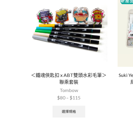
＜鐵魂俠匙扣 x ABT雙頭水彩毛筆＞
Suki
聯乘套裝
Tombow
$
80
–
$
115
選擇規格