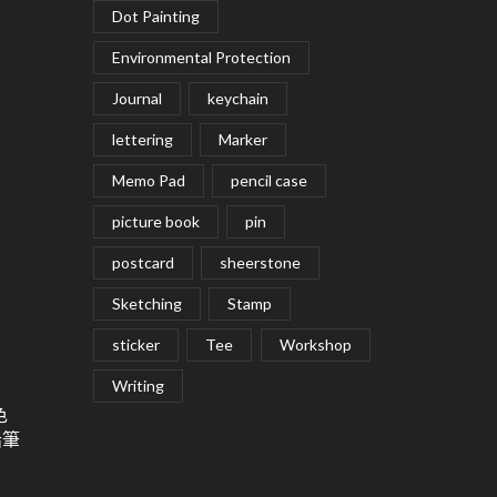
Dot Painting
Environmental Protection
Journal
keychain
lettering
Marker
Memo Pad
pencil case
picture book
pin
postcard
sheerstone
Sketching
Stamp
sticker
Tee
Workshop
Writing
色
鉛筆