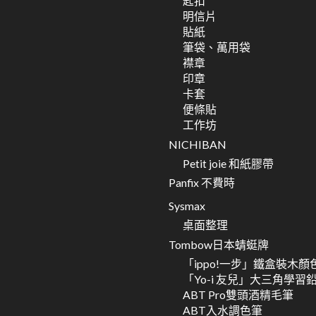
匙扣
明信片
貼紙
筆袋、萬用袋
襟章
印章
卡套
便條貼
工作坊
NICHIBAN
Petit joie 和紙膠帶
Panfix 不費時
Sysmax
桌面整理
Tombow日本蜻蜓牌
「ippo!一步」鐵盒裝木顏
「Yo-i 友兒」大三角學習
ABT Pro雙頭酒精毛筆
ABT入水調色筆