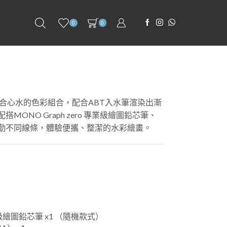
0
0
到合心水的色彩組合，配合ABT入水筆渲染出漸
ONO Graph zero 專業級繪圖鉛芯筆、
勤不同線條，體驗便攜、整潔的水彩繪畫。
1
 專業級繪圖鉛芯筆 x1 （隨機款式）