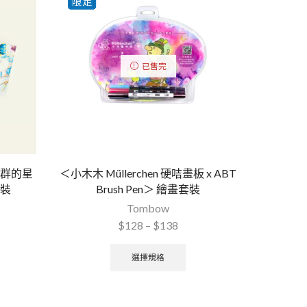
已售完
吃魚群的星
＜小木木 Müllerchen 硬咭畫板 x ABT
套裝
Brush Pen＞ 繪畫套裝
Tombow
$
128
–
$
138
選擇規格