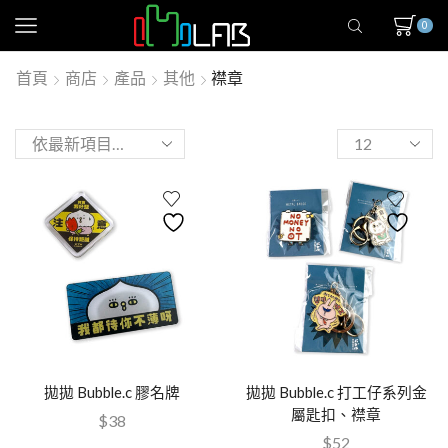
0
首頁
商店
產品
其他
襟章
拋拋 Bubble.c 膠名牌
拋拋 Bubble.c 打工仔系列金
屬匙扣、襟章
$
38
$
52