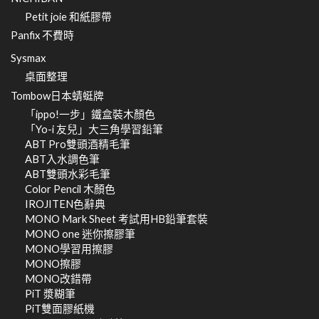
Petit joie 和紙膠帶
Panfix 不費時
Sysmax
桌面整理
Tombow日本蜻蜓牌
「ippo!一步」鐵盒裝木顏色
「Yo-i 友兒」大三角學習鉛筆
ABT Pro雙頭酒精毛筆
ABT入水調色筆
ABT雙頭水彩毛筆
Color Pencil 木顏色
IROJITEN色辭典
MONO Mark Sheet 考試用HB鉛筆套裝
MONO one 迷你擦膠筆
MONO學習用擦膠
MONO擦膠
MONO改錯帶
PiT 漿糊筆
PiT雙面膠紙機