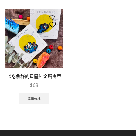
《吃魚群的星體》金屬襟章
$
68
選擇規格